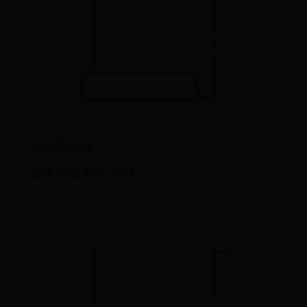
bt365备用网址
免费在线 PDF OCR
2025-09-14
阅读 8696