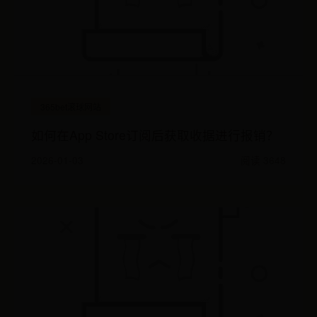
365bet滚球网站
如何在App Store订阅后获取收据进行报销？
2026-01-03
阅读 3648