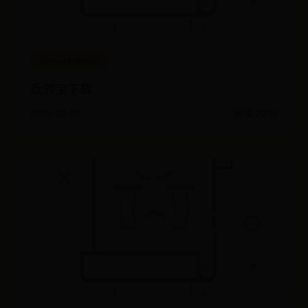
365bet滚球网站
近邻宝下载
2025-08-20
阅读 2038