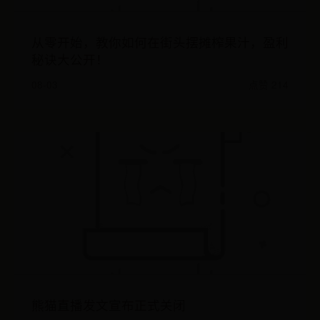
从零开始，教你如何在街头摆摊榨果汁，盈利
秘诀大公开！
08-03
点赞 214
熊猫直播发文宣布正式关闭