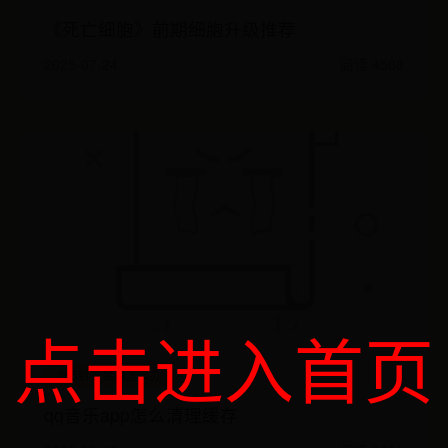
《死亡细胞》前期细胞升级推荐
2025-07-24
阅读 4508
点击进入首页
365封号余额怎么办
qq音乐app怎么清理缓存