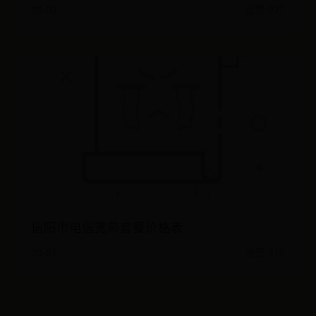
08-03
点赞 927
信阳市电信宽带套餐价格表
08-01
点赞 310